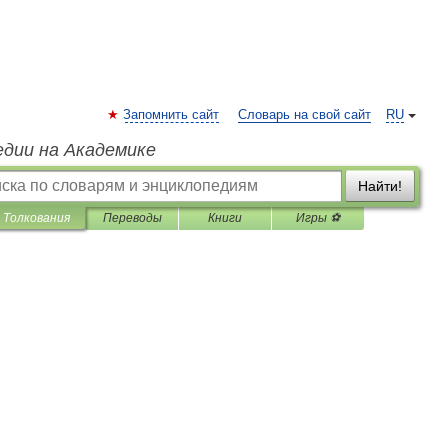
Запомнить сайт
Словарь на свой сайт
RU
едии на Академике
Найти!
Толкования
Переводы
Книги
Игры ⚽