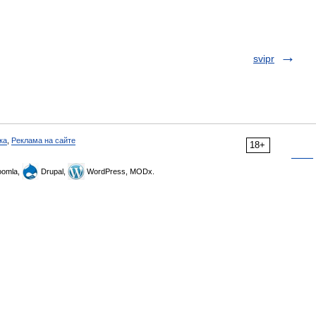
svipr
ка
,
Реклама на сайте
18+
omla,
Drupal,
WordPress, MODx.