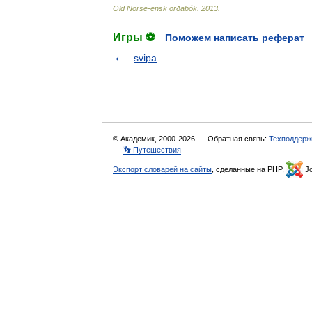
Old
Norse
-
ensk
orðabók
.
2013
.
Игры ⚽
Поможем написать реферат
svipa
© Академик, 2000-2026
Обратная связь:
Техподдерж
👣 Путешествия
Экспорт словарей на сайты
, сделанные на PHP,
Jo