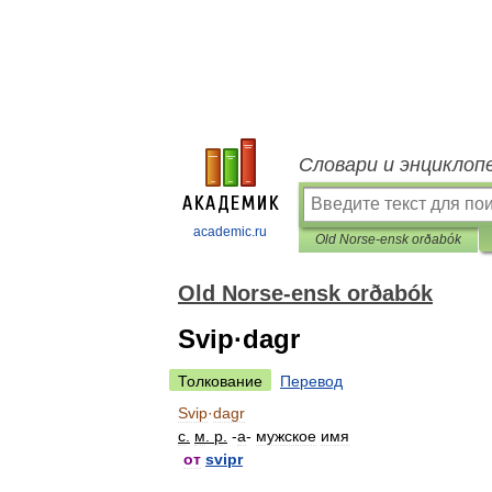
Словари и энциклоп
academic.ru
Old Norse-ensk orðabók
Old Norse-ensk orðabók
Svip·dagr
Толкование
Перевод
Svip
·
dagr
с
.
м
.
р
.
-
a
-
мужское
имя
от
svipr